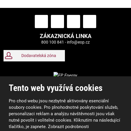
ZÁKAZNICKÁ LINKA
800 100 841 -
info@eop.cz
Dodavatelská zóna
Tento web využívá cookies
Pro chod webu jsou nezbytně aktivovány esenciální
soubory cookies. Pro plnohodnotné poskytování služeb,
personalizaci reklam a analýzu návštěvnosti jsou však
nutné povolit i volitelné cookies. Kliknutím na následující
tlačítko, je zapnete.
Zobrazit podrobnosti
2026, Elektrárny Opatovice a.s.