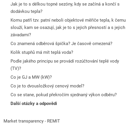
Jak je to s délkou topné sezóny, kdy se začíná a končí s
dodávkou tepla?
Komu patří tzv. patní neboli objektové měřiče tepla, k čemu
slouží, kam se osazují, jak je to s jejich přesností a s jejich
závadami?
Co znamená odběrová špička? Je časově omezená?
Kolik stupňů má mít teplá voda?
Podle jakého principu se provádí rozúčtování teplé vody
(TV)?
Co je GJ a MW (kW)?
Co je to dvousložkový cenový model?
Co se stane, pokud překročím sjednaný výkon odběru?
Další otázky a odpovědi
Market transparency - REMIT