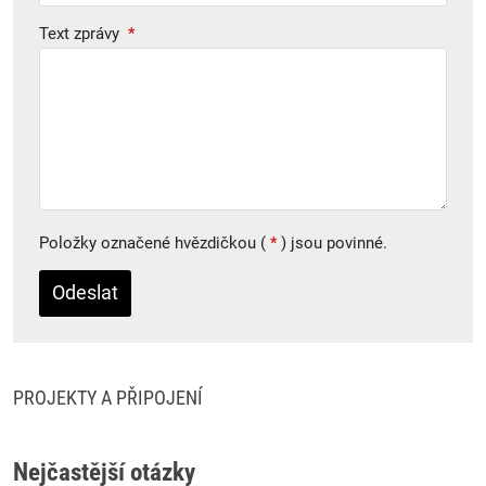
Text zprávy
*
Položky označené hvězdičkou (
*
) jsou povinné.
Formulář
se
nepodařilo
PROJEKTY A PŘIPOJENÍ
odeslat.
Nejčastější otázky