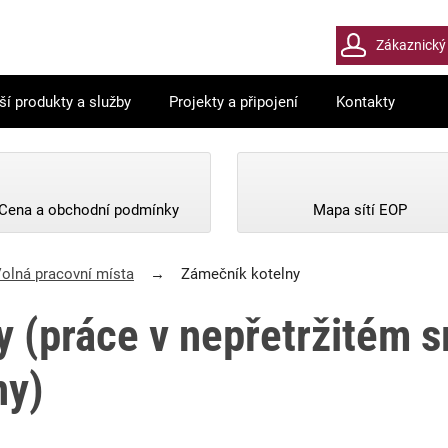
​​​​​​​Zákaznic
ší produkty a služby
Projekty a připojení
Kontakty
Cena a obchodní podmínky
Mapa sítí EOP
olná pracovní místa
Zámečník kotelny
y (práce v nepřetržitém
ny)