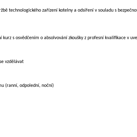
ržbě technologického zařízení kotelny a odsíření v souladu s bezpečn
ční kurz s osvědčením o absolvování zkoušky z profesní kvalifikace v 
se vzdělávat
u (ranní, odpolední, noční)