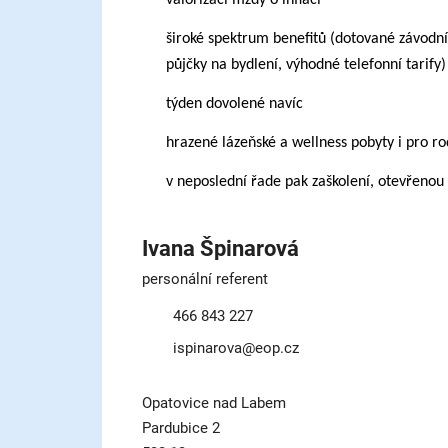
široké spektrum benefitů (dotované závodní s
půjčky na bydlení, výhodné telefonní tarify)
týden dovolené navíc
hrazené lázeňské a wellness pobyty i pro rod
v neposlední řade pak zaškolení, otevřeno
Ivana Špinarová
personální referent
466 843 227
ispinarova@eop.cz
Opatovice nad Labem
Pardubice 2