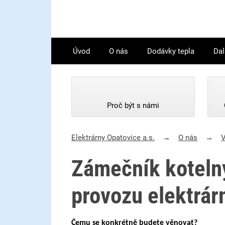
Úvod
O nás
Dodávky tepla
Dal
Proč být s námi
Elektrárny Opatovice a.s.
O nás
V
Zámečník koteln
provozu elektrár
Čemu se konkrétně budete věnovat?