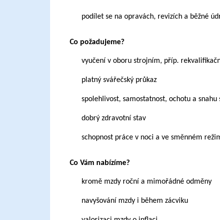
podílet se na opravách, revizích a běžné úd
Co požadujeme?
vyučení v oboru strojním, příp. rekvalifika
platný svářečský průkaz
spolehlivost, samostatnost, ochotu a snahu 
dobrý zdravotní stav
schopnost práce v noci a ve směnném režim
Co Vám nabízíme?
kromě mzdy roční a mimořádné odměny
navyšování mzdy i během zácviku
valorizaci mzdy o inflaci