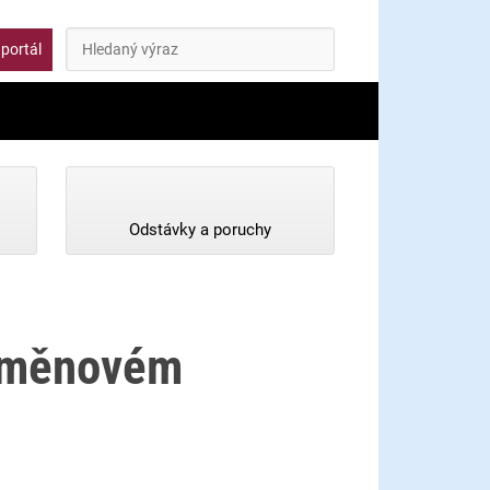
Hledat
ký portál
Odstávky a poruchy
 směnovém