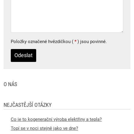
Položky označené hvězdičkou (
*
) jsou povinné.
Formulář
se
nepodařilo
O NÁS
odeslat.
NEJČASTĚJŠÍ OTÁZKY
Co je to kogenerační výroba elektřiny a tepla?
Topí se v noci stejně jako ve dne?