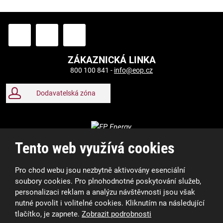
ZÁKAZNICKÁ LINKA
800 100 841 -
info@eop.cz
Dodavatelská zóna
Tento web využívá cookies
Pro chod webu jsou nezbytně aktivovány esenciální
soubory cookies. Pro plnohodnotné poskytování služeb,
personalizaci reklam a analýzu návštěvnosti jsou však
nutné povolit i volitelné cookies. Kliknutím na následující
tlačítko, je zapnete.
Zobrazit podrobnosti
2026, Elektrárny Opatovice a.s.