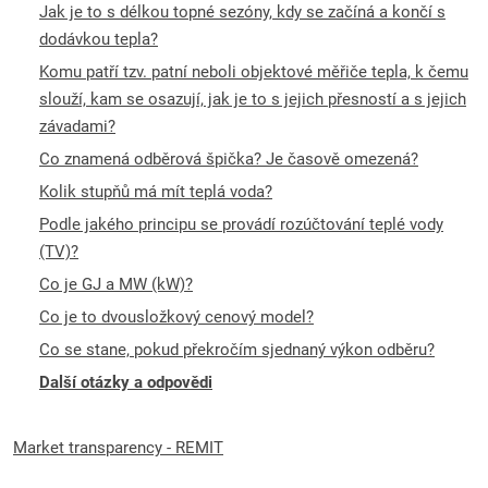
Jak je to s délkou topné sezóny, kdy se začíná a končí s
dodávkou tepla?
Komu patří tzv. patní neboli objektové měřiče tepla, k čemu
slouží, kam se osazují, jak je to s jejich přesností a s jejich
závadami?
Co znamená odběrová špička? Je časově omezená?
Kolik stupňů má mít teplá voda?
Podle jakého principu se provádí rozúčtování teplé vody
(TV)?
Co je GJ a MW (kW)?
Co je to dvousložkový cenový model?
Co se stane, pokud překročím sjednaný výkon odběru?
Další otázky a odpovědi
Market transparency - REMIT