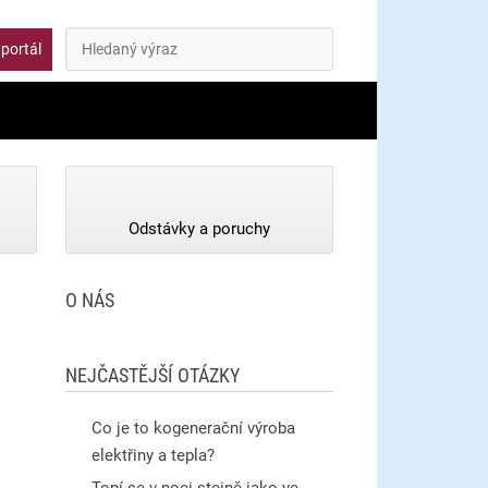
Hledat
ký portál
Odstávky a poruchy
O NÁS
NEJČASTĚJŠÍ OTÁZKY
Co je to kogenerační výroba
elektřiny a tepla?
Topí se v noci stejně jako ve