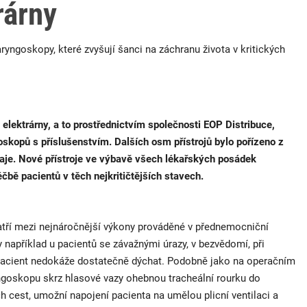
rárny
yngoskopy, které zvyšují šanci na záchranu života v kritických
elektrárny, a to prostřednictvím společnosti EOP Distribuce,
skopů s příslušenstvím. Dalších osm přístrojů bylo pořízeno z
aje. Nové přístroje ve výbavě všech lékařských posádek
čbě pacientů v těch nejkritičtějších stavech.
patří mezi nejnáročnější výkony prováděné v přednemocniční
y například u pacientů se závažnými úrazy, v bezvědomí, při
dy pacient nedokáže dostatečně dýchat. Podobně jako na operačním
yngoskopu skrz hlasové vazy ohebnou tracheální rourku do
h cest, umožní napojení pacienta na umělou plicní ventilaci a