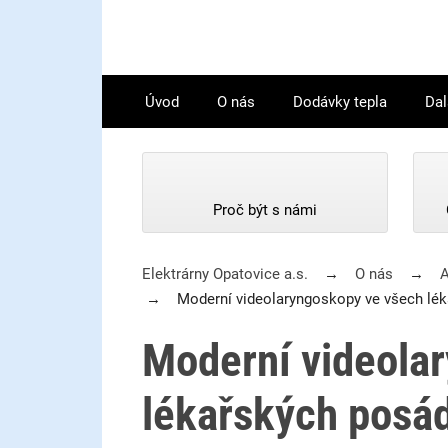
Úvod
O nás
Dodávky tepla
Dal
Proč být s námi
Elektrárny Opatovice a.s.
O nás
A
Moderní videolaryngoskopy ve všech lék
Moderní videola
lékařských posád