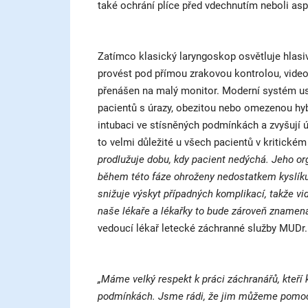
také ochrání plíce před vdechnutím neboli asp
Zatímco klasický laryngoskop osvětluje hlasi
provést pod přímou zrakovou kontrolou, video
přenášen na malý monitor. Moderní systém us
pacientů s úrazy, obezitou nebo omezenou hyb
intubaci ve stísněných podmínkách a zvyšují ú
to velmi důležité u všech pacientů v kritickém
prodlužuje dobu, kdy pacient nedýchá. Jeho or
během této fáze ohroženy nedostatkem kyslíku 
snižuje výskyt případných komplikací, takže vi
naše lékaře a lékařky to bude zároveň znamen
vedoucí lékař letecké záchranné služby MUDr. A
„Máme velký respekt k práci záchranářů, kteří 
podmínkách. Jsme rádi, že jim můžeme pomoci p