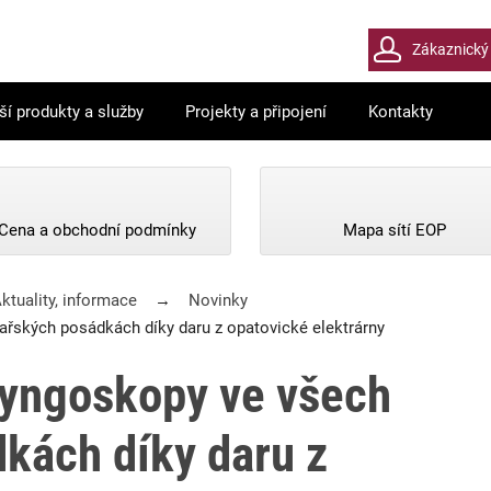
​​​​​​​Zákaznic
ší produkty a služby
Projekty a připojení
Kontakty
Cena a obchodní podmínky
Mapa sítí EOP
ktuality, informace
Novinky
ařských posádkách díky daru z opatovické elektrárny
ryngoskopy ve všech
kách díky daru z