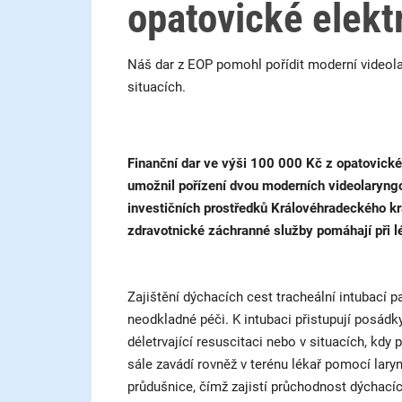
opatovické elekt
Náš dar z EOP pomohl pořídit moderní videolar
situacích.
Finanční dar ve výši 100 000 Kč z opatovické 
umožnil pořízení dvou moderních videolaryngo
investičních prostředků Královéhradeckého kr
zdravotnické záchranné služby pomáhají při lé
Zajištění dýchacích cest tracheální intubací 
neodkladné péči. K intubaci přistupují posádk
déletrvající resuscitaci nebo v situacích, k
sále zavádí rovněž v terénu lékař pomocí lar
průdušnice, čímž zajistí průchodnost dýchacíc