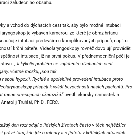
irací žaludečního obsahu.
vky a vchod do dýchacích cest tak, aby bylo možné intubaci
laryngoskop je vybaven kamerou, ze které je obraz hrtanu
nadňuje intubaci především u komplikovaných případů, např. u
ností krční páteře. Videolaryngoskopy rovněž dovolují provádět
spěšnost intubace již na první pokus. V přednemocniční péči je
 stavu.
„Jakýkoliv problém se zajištěním dýchacích cest
gány, včetně mozku, jsou tak
neboli hypoxií. Rychlé a spolehlivé provedení intubace proto
deolaryngoskopy přispějí k vyšší bezpečnosti našich pacientů. Pro
at méně stresujících okamžiků,“
uvedl lékařský náměstek a
natolij Truhlář, Ph.D., FERC.
každý den rozhodují o lidských životech často v těch nejtěžších
rávě tam, kde jde o minuty a o jistotu v kritických situacích.