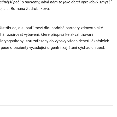
pečnější péči o pacienty, dává nám to jako dárci opravdový smysl,“
ce, a.s. Romana Zadrobílková.
Distribuce, a.s. patří mezi dlouhodobé partnery zdravotnické
á rozšiřovat vybavení, které přispívá ke zkvalitňování
aryngoskopy jsou zařazeny do výbavy všech deseti lékařských
 péče o pacienty vyžadující urgentní zajištění dýchacích cest.