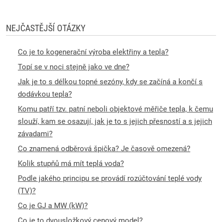
NEJČASTĚJŠÍ OTÁZKY
Co je to kogenerační výroba elektřiny a tepla?
Topí se v noci stejně jako ve dne?
Jak je to s délkou topné sezóny, kdy se začíná a končí s
dodávkou tepla?
Komu patří tzv. patní neboli objektové měřiče tepla, k čemu
slouží, kam se osazují, jak je to s jejich přesností a s jejich
závadami?
Co znamená odběrová špička? Je časově omezená?
Kolik stupňů má mít teplá voda?
Podle jakého principu se provádí rozúčtování teplé vody
(TV)?
Co je GJ a MW (kW)?
Co je to dvousložkový cenový model?