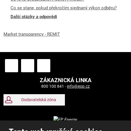
Co se stane, pokud překročím sjednaný výkon odběru?
Další otázky a odpovědi
Market transparency - REMIT
ZÁKAZNICKÁ LINKA
800 100 841 -
info@eop.cz
Dodavatelská zóna