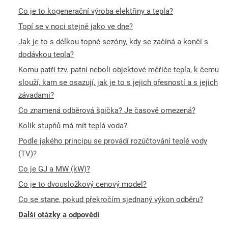
Co je to kogenerační výroba elektřiny a tepla?
Topí se v noci stejně jako ve dne?
Jak je to s délkou topné sezóny, kdy se začíná a končí s
dodávkou tepla?
Komu patří tzv. patní neboli objektové měřiče tepla, k čemu
slouží, kam se osazují, jak je to s jejich přesností a s jejich
závadami?
Co znamená odběrová špička? Je časově omezená?
Kolik stupňů má mít teplá voda?
Podle jakého principu se provádí rozúčtování teplé vody
(TV)?
Co je GJ a MW (kW)?
Co je to dvousložkový cenový model?
Co se stane, pokud překročím sjednaný výkon odběru?
Další otázky a odpovědi