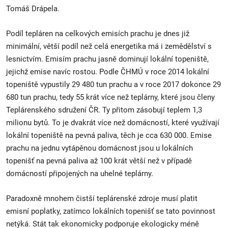
Tomáš Drápela.
Podíl tepláren na celkových emisích prachu je dnes již
minimální, větší podíl než celá energetika má i zemědělství s
lesnictvím. Emisím prachu jasně dominují lokální topeniště,
jejichž emise navíc rostou. Podle ČHMÚ v roce 2014 lokální
topeniště vypustily 29 480 tun prachu a v roce 2017 dokonce 29
680 tun prachu, tedy 55 krát více než teplárny, které jsou členy
Teplárenského sdružení ČR. Ty přitom zásobují teplem 1,3
milionu bytů. To je dvakrát více než domácností, které využívají
lokální topeniště na pevná paliva, těch je cca 630 000. Emise
prachu na jednu vytápěnou domácnost jsou u lokálních
topenišť na pevná paliva až 100 krát větší než v případě
domácností připojených na uhelné teplárny.
Paradoxně mnohem čistší teplárenské zdroje musí platit
emisní poplatky, zatímco lokálních topenišť se tato povinnost
netýká. Stát tak ekonomicky podporuje ekologicky méně