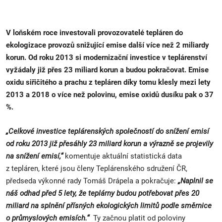
V loňském roce investovali provozovatelé tepláren do
ekologizace provozů snižující emise další více než 2 miliardy
korun. Od roku 2013 si modernizační investice v teplárenství
vyžádaly již přes 23 miliard korun a budou pokračovat. Emise
oxidu siřičitého a prachu z tepláren díky tomu klesly mezi lety
2013 a 2018 o více než polovinu, emise oxidů dusíku pak o 37
%.
„Celkové investice teplárenských společností do snížení emisí
od roku 2013 již přesáhly 23 miliard korun a výrazně se projevily
na snížení emisí,“
komentuje aktuální statistická data
z tepláren, které jsou členy Teplárenského sdružení ČR,
předseda výkonné rady Tomáš Drápela a pokračuje:
„Naplnil se
náš odhad před 5 lety, že teplárny budou potřebovat přes 20
miliard na splnění přísných ekologických limitů podle směrnice
o průmyslových emisích.“
Ty začnou platit od poloviny