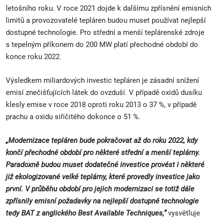
letošního roku. V roce 2021 dojde k dalšímu zpřísnění emisních
limitů a provozovatelé tepláren budou muset používat nejlepší
dostupné technologie. Pro střední a menší teplárenské zdroje
s tepelným příkonem do 200 MW platí přechodné období do
konce roku 2022.
Výsledkem miliardových investic tepláren je zásadní snížení
emisí znečišťujících látek do ovzduší. V případě oxidů dusíku
klesly emise v roce 2018 oproti roku 2013 o 37 %, v případě
prachu a oxidu siřičitého dokonce o 51 %.
„Modernizace tepláren bude pokračovat až do roku 2022, kdy
končí přechodné období pro některé střední a menší teplárny.
Paradoxně budou muset dodatečné investice provést i některé
již ekologizované velké teplárny, které provedly investice jako
první. V průběhu období pro jejich modernizaci se totiž dále
zpřísnily emisní požadavky na nejlepší dostupné technologie
tedy BAT z anglického Best Available Techniques,“
vysvětluje