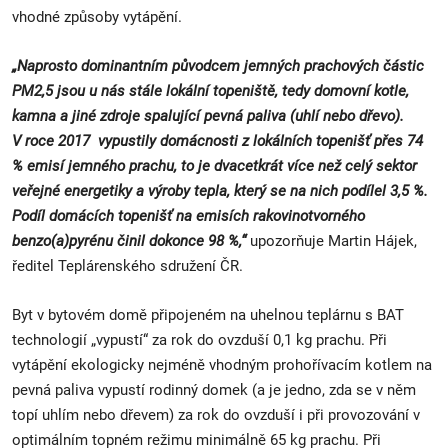
vhodné způsoby vytápění.
„Naprosto dominantním původcem jemných prachových částic
PM2,5 jsou u nás stále lokální topeniště, tedy domovní kotle,
kamna a jiné zdroje spalující pevná paliva (uhlí nebo dřevo).
V roce 2017 vypustily domácnosti z lokálních topenišť přes 74
% emisí jemného prachu, to je dvacetkrát více než celý sektor
veřejné energetiky a výroby tepla, který se na nich podílel 3,5 %.
Podíl domácích topenišť na emisích rakovinotvorného
benzo(a)pyrénu činil dokonce 98 %,“
upozorňuje Martin Hájek,
ředitel Teplárenského sdružení ČR.
Byt v bytovém domě připojeném na uhelnou teplárnu s BAT
technologií „vypustí“ za rok do ovzduší 0,1 kg prachu. Při
vytápění ekologicky nejméně vhodným prohořívacím kotlem na
pevná paliva vypustí rodinný domek (a je jedno, zda se v něm
topí uhlím nebo dřevem) za rok do ovzduší i při provozování v
optimálním topném režimu minimálně 65 kg prachu. Při