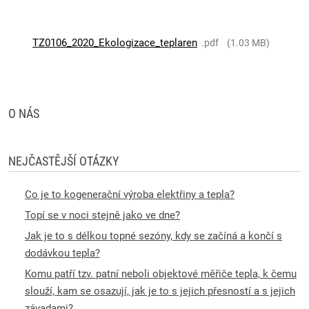
TZ0106_2020_Ekologizace_teplaren
pdf
1.03 MB
O NÁS
NEJČASTĚJŠÍ OTÁZKY
Co je to kogenerační výroba elektřiny a tepla?
Topí se v noci stejně jako ve dne?
Jak je to s délkou topné sezóny, kdy se začíná a končí s
dodávkou tepla?
Komu patří tzv. patní neboli objektové měřiče tepla, k čemu
slouží, kam se osazují, jak je to s jejich přesností a s jejich
závadami?